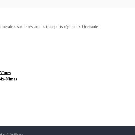
tinéraires sur le réseau des transports régionaux Occitanie :
-Nîmes
oix-Nîmes
ed by
WordPress